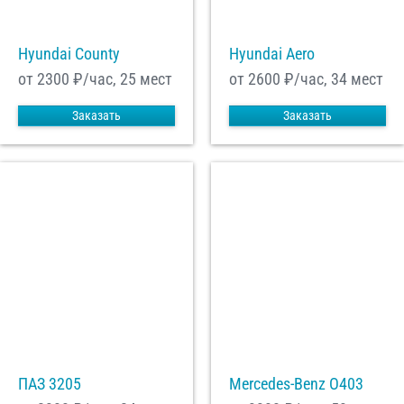
Hyundai County
Hyundai Aero
С
Политикой конфиденциальности
ознакомлен(а), даю согласие на
обработку моих Персональных данных
от 2300
₽/час, 25 мест
от 2600
₽/час, 34 мест
Отправить заказ
Заказать
Заказать
ПАЗ 3205
Mercedes-Benz О403